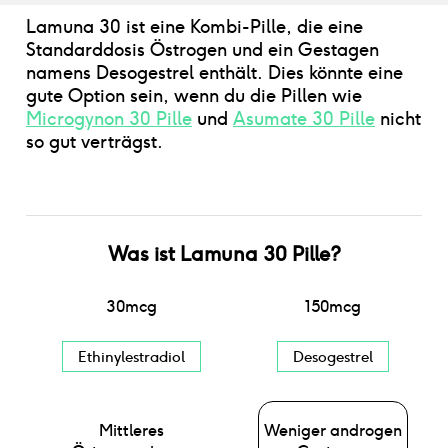
Lamuna 30 ist eine Kombi-Pille, die eine
Standarddosis Östrogen und ein Gestagen
namens Desogestrel enthält. Dies könnte eine
gute Option sein, wenn du die Pillen wie
Microgynon 30 Pille
und
Asumate 30 Pille
nicht
so gut verträgst.
Was ist
Lamuna 30 Pille
?
30
mcg
150
mcg
Ethinylestradiol
Desogestrel
Mittleres
Weniger androgen