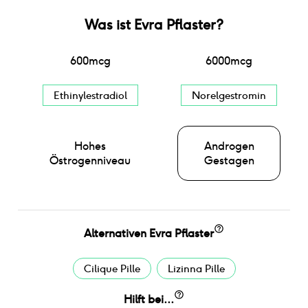
Was ist
Evra Pflaster
?
600
mcg
6000
mcg
Ethinylestradiol
Norelgestromin
Hohes
Androgen
Östrogenniveau
Gestagen
Alternativen
Evra Pflaster
Cilique Pille
Lizinna Pille
Hilft bei...