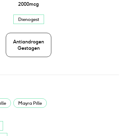
2000
mcg
Dienogest
Antiandrogen
Gestagen
lle
Mayra Pille