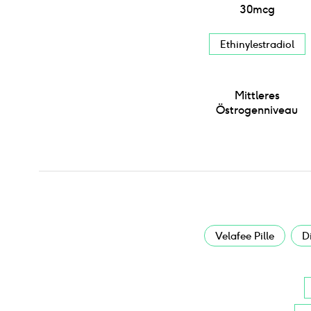
30
mcg
Ethinylestradiol
Mittleres
Östrogenniveau
Velafee Pille
D