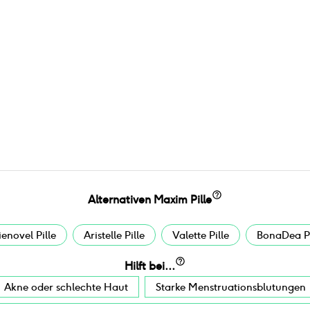
Alternativen
Maxim Pille
ienovel Pille
Aristelle Pille
Valette Pille
BonaDea Pi
Hilft bei...
Akne oder schlechte Haut
Starke Menstruationsblutungen