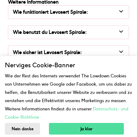
Weitere Informationen
Wie funktioniert
Levosert Spirale
:
Wie benutzt du
Levosert Spirale
:
Wie sicher ist
Levosert Spirale
:
Nerviges Cookie-Banner
Wie der Rest des Internets verwendet The Lowdown Cookies
Diese Informationen wurden von unserer englischen
Webseite, die von unserem medizinischen Team
von Unternehmen wie Google oder Facebook, um uns dabei zu
überprüft wurde, übernommen und übersetzt.
helfen, die Benutzbarkeit unserer Website zu verbessern und zu
verstehen und die Effektivität unseres Marketings zu messen.
Faculty of Sexual and Reproductive Health. FSRH
Clinical Guideline: Intrauterine Contraception (April
Weitere Informationen findest du in unserer
Datenschutz- und
2015, amended September 2019)
;
FSRH CEU
Cookie-Richtlinie
statement Levosert 6 year license for contraception -
Feb 2021
Nein danke
Ja klar