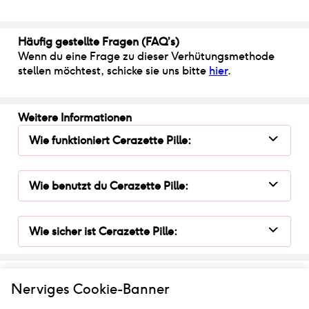
Häufig gestellte Fragen (FAQ’s)
Wenn du eine Frage zu dieser Verhütungsmethode
stellen möchtest, schicke sie uns bitte
hier
.
Weitere Informationen
Wie funktioniert
Cerazette Pille
:
Wie benutzt du
Cerazette Pille
:
Wie sicher ist
Cerazette Pille
:
Diese Informationen wurden von unserer englischen
Nerviges Cookie-Banner
Webseite, die von unserem medizinischen Team